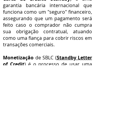
garantia bancária internacional que
funciona como um "seguro" financeiro,
assegurando que um pagamento será
feito caso o comprador não cumpra
sua obrigação contratual, atuando
como uma fiança para cobrir riscos em
transações comerciais.
Monetização
de SBLC (
Standby Letter
of Credit
) é o processo de usar uma
Carta de Crédito Standby como
garantia para obter um empréstimo,
linha de crédito ou capital,
transformando um ativo bancário (a
SBLC) em dinheiro líquido, geralmente
para grandes projetos ou comércio
internacional, envolvendo bancos de
primeira linha e um processo via SWIFT
com MT760 para liberação de fundos,
oferecendo financiamento de baixo