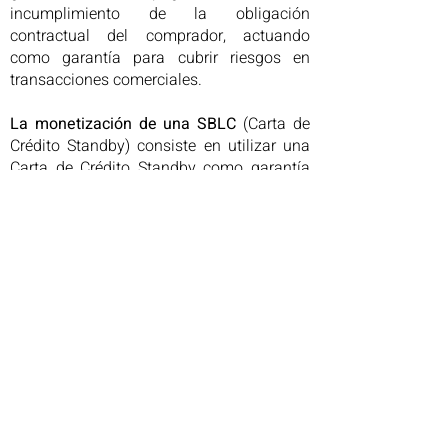
incumplimiento de la obligación
contractual del comprador, actuando
como garantía para cubrir riesgos en
transacciones comerciales.
La monetización de una SBLC
(Carta de
Crédito Standby) consiste en utilizar una
Carta de Crédito Standby como garantía
para obtener un préstamo, una línea de
crédito o capital, transformando un activo
bancario (la SBLC) en efectivo,
generalmente para grandes proyectos o
comercio internacional. Esto implica la
participación de bancos de primer nivel y
un proceso SWIFT con MT760 para la
liberación de fondos, ofreciendo
financiación a bajo costo, pero exigiendo
el cumplimiento de los requisitos del
mercado financiero.